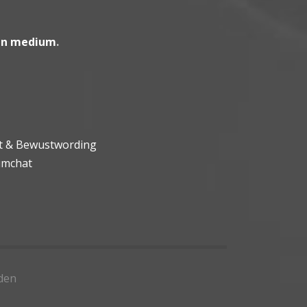
en medium
.
ht & Bewustwording
umchat
den