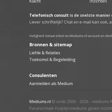
Klacht
Inzichten
Telefonisch consult
is de snelste manier
Liever schriftelijk? Chat en e-mail kan ook, al
Veiligheid: betaal enkel via Mediums.nl-account en de
Bronnen & sitemap
Liefde & Relaties
Toekomst & Begeleiding
Consulenten
Aanmelden als Medium
Mediums.nl
© sinds 2006 - 2026
- mediums N
Paranormale Hulplijn:mediums geven inzich