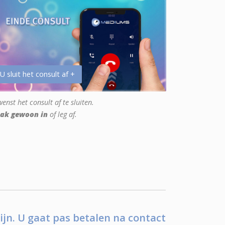
 U sluit het consult af +
enst het consult af te sluiten.
ak gewoon in
of leg af.
ijn. U gaat pas betalen na contact