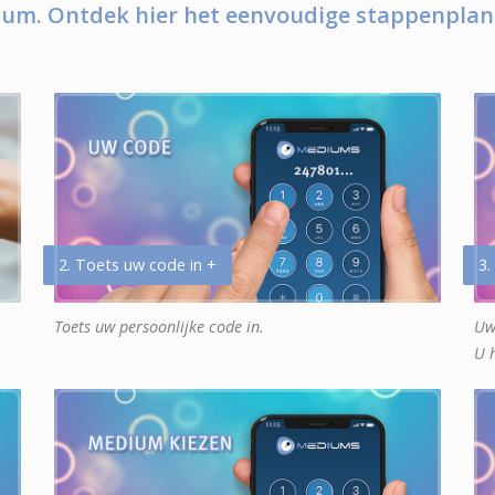
um. Ontdek hier het eenvoudige stappenplan
2. Toets uw code in +
3.
Toets uw persoonlijke code in.
Uw
U 