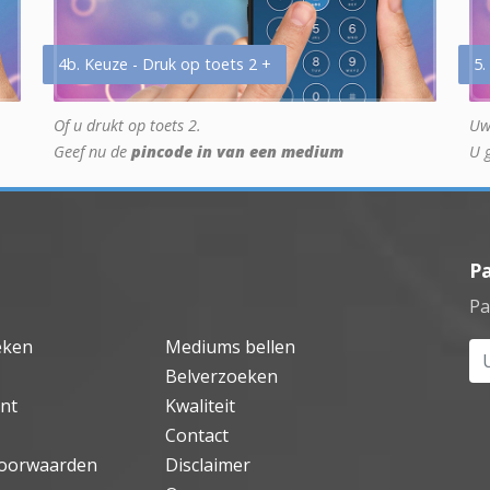
4b. Keuze - Druk op toets 2 +
5.
Of u drukt op toets 2.
Uw
Geef nu de
pincode in van een medium
U 
P
Pa
eken
Mediums bellen
Uw
Belverzoeken
nt
Kwaliteit
Contact
oorwaarden
Disclaimer