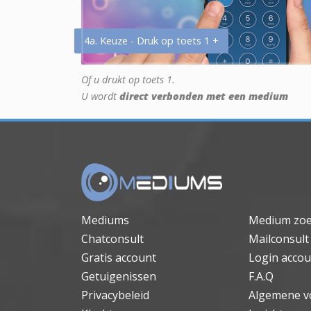
4a. Keuze - Druk op toets 1 +
Of u drukt op toets 1.
U wordt
direct verbonden met een medium
Mediums
Medium zo
Chatconsult
Mailconsult
Gratis account
Login accou
Getuigenissen
F.A.Q
Privacybeleid
Algemene v