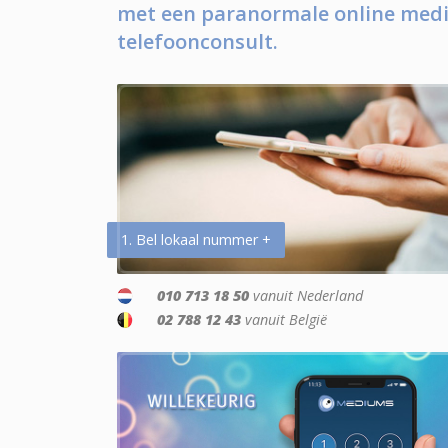
met een paranormale online medi
telefoonconsult.
1. Bel lokaal nummer +
010 713 18 50
vanuit Nederland
02 788 12 43
vanuit België