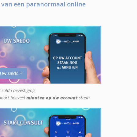
 van een paranormaal online
 Uw saldo +
 saldo bevestiging.
hoort hoeveel
minuten op uw account
staan.