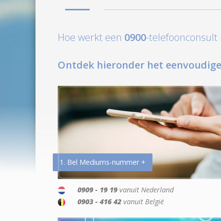
Hoe werkt een
0900
-telefoonconsul
Ontdek hieronder het eenvoudige
1. Bel Mediums-nummer +
0909 - 19 19
vanuit Nederland
0903 - 416 42
vanuit België