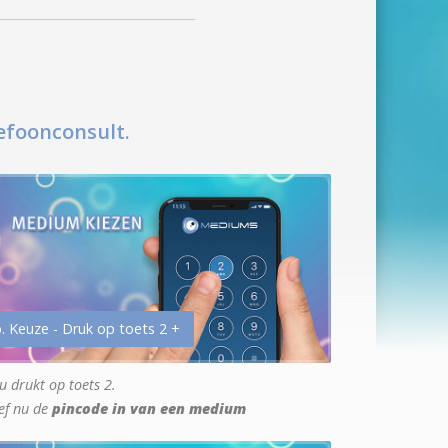
efoonconsult.
. Keuze - Druk op toets 2 +
u drukt op toets 2.
ef nu de
pincode in van een medium