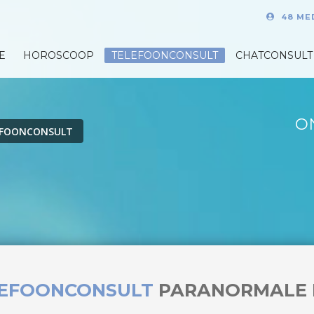
48 ME
E
HOROSCOOP
TELEFOONCONSULT
CHATCONSULT
O
EFOONCONSULT
LEFOONCONSULT
PARANORMALE 