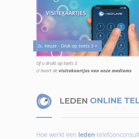
2c. Keuze - Druk op toets 3 +
Of u drukt op toets 3.
U hoort de
visitekaartjes van onze mediums
LEDEN
ONLINE TE
Hoe werkt een
leden
-telefoonconsult