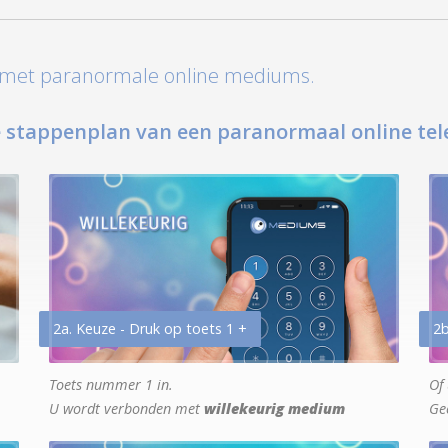
t met paranormale online mediums.
 stappenplan van een paranormaal online tel
2a. Keuze - Druk op toets 1 +
2b
Toets nummer 1 in.
Of 
U wordt verbonden met
willekeurig medium
Ge