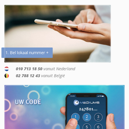
1. Bel lokaal nummer +
010 713 18 50
vanuit Nederland
02 788 12 43
vanuit België